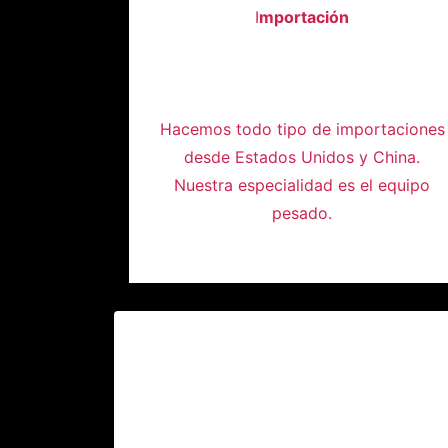
I
mportación
Hacemos todo tipo de importaciones
desde Estados Unidos y China.
Nuestra especialidad es el equipo
pesado.