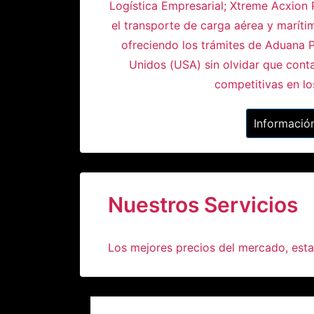
Logística Empresarial; Xtreme Acxion 
el transporte de carga aérea y marít
ofreciendo los trámites de Aduana
Unidos (USA) sin olvidar que cont
competitivas en lo
Informació
Nuestros Servicios
Los mejores precios del mercado, est