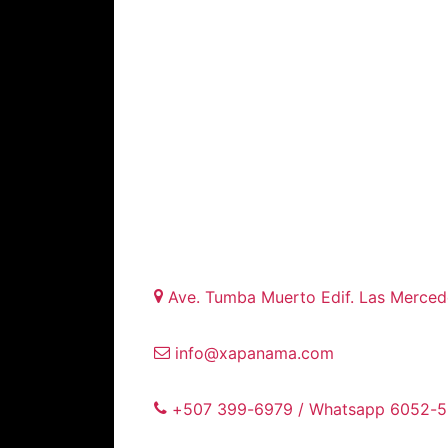
Ave. Tumba Muerto Edif. Las Mercede
info@xapanama.com
+507 399-6979 / Whatsapp 6052-