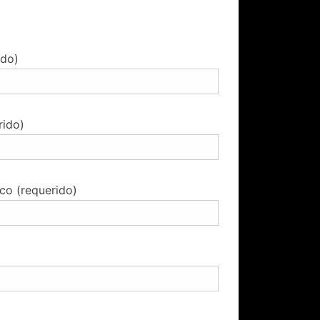
ido)
rido)
ico (requerido)